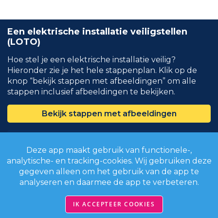
Een elektrische installatie veiligstellen
(LOTO)
Hoe stel je een elektrische installatie veilig?
Hieronder zie je het hele stappenplan. Klik op de
knop “bekijk stappen met afbeeldingen” om alle
stappen inclusief afbeeldingen te bekijken.
Bekijk stappen met afbeeldingen
Schakel en scheidt de actieve delen.
Deze app maakt gebruik van functionele-,
analytische- en tracking-cookies. Wij gebruiken deze
Schakel en scheidt alle actieve delen van de
gegeven alleen om het gebruik van de app te
installatie(s) waar je aan gaat werken van alle
analyseren en daarmee de app te verbeteren.
voedingsbronnen.
IK ACCEPTEER COOKIES
Vergrendel en plaats een waarschuwingslabel.