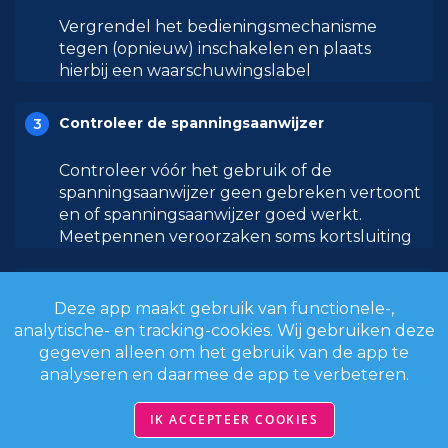
Vergrendel het bedieningsmechanisme
tegen (opnieuw) inschakelen en plaats
hierbij een waarschuwingslabel
Controleer de spanningsaanwijzer
Controleer vóór het gebruik of de
spanningsaanwijzer geen gebreken vertoont
en of spanningsaanwijzer goed werkt.
Meetpennen veroorzaken soms kortsluiting
Controleer of de werkplek volledig
Deze app maakt gebruik van functionele-,
spanningsloos is
analytische- en tracking-cookies. Wij gebruiken deze
gegeven alleen om het gebruik van de app te
Controleer of de werkplek of het voertuig
analyseren en daarmee de app te verbeteren.
volledig spanningsloos is.
IK ACCEPTEER COOKIES