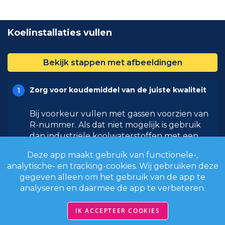
Koelinstallaties vullen
Bekijk stappen met afbeeldingen
Zorg voor koudemiddel van de juiste kwaliteit
Bij voorkeur vullen met gassen voorzien van
R-nummer. Als dat niet mogelijk is gebruik
dan industriële koolwaterstoffen met een
zuiverheid van 99,5%
Deze app maakt gebruik van functionele-,
analytische- en tracking-cookies. Wij gebruiken deze
Zorg voor de juiste cilinderaansluiting
gegeven alleen om het gebruik van de app te
analyseren en daarmee de app te verbeteren.
Cilinders met koolwaterstoffen zijn voorzien
van linkse draad
IK ACCEPTEER COOKIES