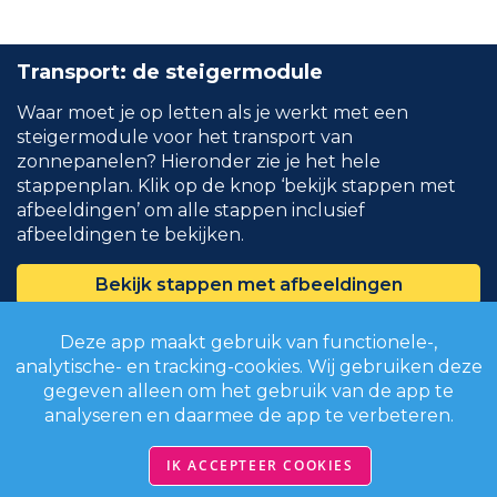
Transport: de steigermodule
Waar moet je op letten als je werkt met een
steigermodule voor het transport van
zonnepanelen? Hieronder zie je het hele
stappenplan. Klik op de knop ‘bekijk stappen met
afbeeldingen’ om alle stappen inclusief
afbeeldingen te bekijken.
Bekijk stappen met afbeeldingen
Deze app maakt gebruik van functionele-,
Bouw de steigermodule op conform de
analytische- en tracking-cookies. Wij gebruiken deze
instructies van de fabrikant.
gegeven alleen om het gebruik van de app te
analyseren en daarmee de app te verbeteren.
Bouw altijd met tenminste 2 personen op en
af. Zet het werkgebied af voor
IK ACCEPTEER COOKIES
voorbijgangers en verkeer.