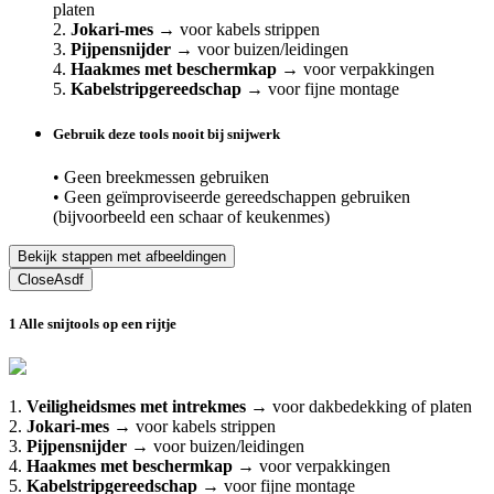
platen
2.
Jokari-mes
→ voor kabels strippen
3.
Pijpensnijder
→ voor buizen/leidingen
4.
Haakmes met beschermkap
→ voor verpakkingen
5.
Kabelstripgereedschap
→ voor fijne montage
Gebruik deze tools nooit bij snijwerk
• Geen breekmessen gebruiken
• Geen geïmproviseerde gereedschappen gebruiken
(bijvoorbeeld een schaar of keukenmes)
Bekijk stappen met afbeeldingen
Close
Asdf
1
Alle snijtools op een rijtje
1.
Veiligheidsmes met intrekmes
→ voor dakbedekking of platen
2.
Jokari-mes
→ voor kabels strippen
3.
Pijpensnijder
→ voor buizen/leidingen
4.
Haakmes met beschermkap
→ voor verpakkingen
5.
Kabelstripgereedschap
→ voor fijne montage