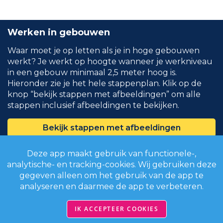
Werken in gebouwen
Waar moet je op letten als je in hoge gebouwen
werkt? Je werkt op hoogte wanneer je werkniveau
in een gebouw minimaal 2,5 meter hoog is.
Hieronder zie je het hele stappenplan. Klik op de
knop “bekijk stappen met afbeeldingen” om alle
stappen inclusief afbeeldingen te bekijken.
Bekijk stappen met afbeeldingen
Deze app maakt gebruik van functionele-,
Sluit sparingen en luikgaten af.
analytische- en tracking-cookies. Wij gebruiken deze
gegeven alleen om het gebruik van de app te
Zorg hierbij voor voldoende borging, zodat
analyseren en daarmee de app te verbeteren.
de afdichting niet kan verschuiven. Kies voor
tijdelijk afdichtingenmateriaal met
IK ACCEPTEER COOKIES
voldoende draagkracht.