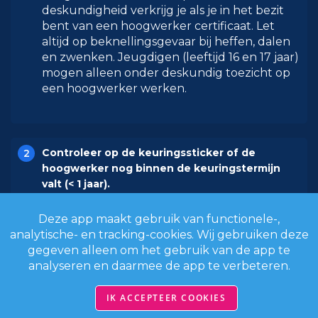
deskundigheid verkrijg je als je in het bezit
bent van een hoogwerker certificaat. Let
altijd op beknellingsgevaar bij heffen, dalen
en zwenken. Jeugdigen (leeftijd 16 en 17 jaar)
mogen alleen onder deskundig toezicht op
een hoogwerker werken.
Controleer op de keuringssticker of de
hoogwerker nog binnen de keuringstermijn
valt (< 1 jaar).
Deze app maakt gebruik van functionele-,
Bepaal de (bodem)gesteldheid.
analytische- en tracking-cookies. Wij gebruiken deze
gegeven alleen om het gebruik van de app te
Zorg dat de ondergrond vrij is van putten,
analyseren en daarmee de app te verbeteren.
leidingen en kelders.
IK ACCEPTEER COOKIES
Zorg dat de maximale belasting en het